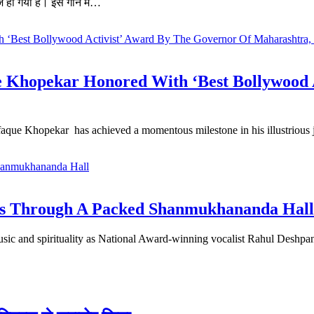
ज हो गया है। इस गाने में…
 Khopekar Honored With ‘Best Bollywood 
hfaque Khopekar has achieved a momentous milestone in his illustriou
es Through A Packed Shanmukhananda Hall
sic and spirituality as National Award-winning vocalist Rahul Deshp