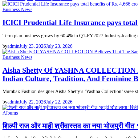
Business News
ICICI Prudential Life Insurance pays total
Term plan business grows by 60.4% in Q1-FY2027 Industry-leading c
by
admin
July 23, 2026
July 23, 2026
Business News
Aisha Shetty Of YASHNA COLLECTION Beli
Indian Culture, Tradition, And Feminine 
Mumbai: Fashion designer Aisha Shetty’s ‘Yashna Collection’ saree st
by
admin
July 22, 2026
July 22, 2026
Albums
शिल्पी राज और माही श्रीवास्तव का नया भोजपुरी गीत ‘