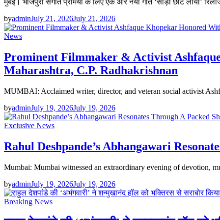
मुंबई। भोजपुरी संगीत प्रेमियों के लिए एक और नया गीत ‘साड़ी छोट लाया’ रिली
by
admin
July 21, 2026
July 21, 2026
News
Prominent Filmmaker & Activist Ashfaque
Maharashtra, C.P. Radhakrishnan
MUMBAI: Acclaimed writer, director, and veteran social activist As
by
admin
July 19, 2026
July 19, 2026
Exclusive News
Rahul Deshpande’s Abhangawari Resonat
Mumbai: Mumbai witnessed an extraordinary evening of devotion, mu
by
admin
July 19, 2026
July 19, 2026
Breaking News