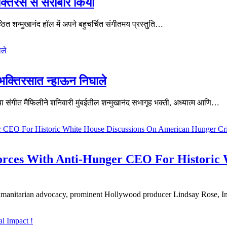
भक्तिरस से सराबोर किया
िष्ठित शन्मुखानंद हॉल में अपने बहुचर्चित संगीतमय प्रस्तुति…
ह भक्तिरसात न्हाऊन निघाले
री’ या संगीत मैफिलीने शनिवारी मुंबईतील शन्मुखानंद सभागृह भक्ती, अध्यात्म आणि…
orces With Anti-Hunger CEO For Historic 
 humanitarian advocacy, prominent Hollywood producer Lindsay Rose, 