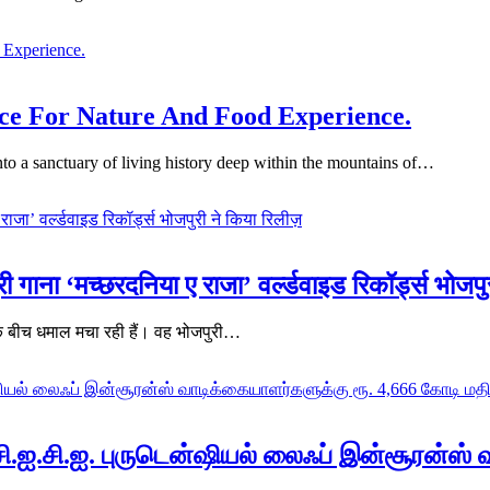
ce For Nature And Food Experience.
o a sanctuary of living history deep within the mountains of…
री गाना ‘मच्छरदनिया ए राजा’ वर्ल्डवाइड रिकॉर्ड्स भोजप
ं के बीच धमाल मचा रही हैं। वह भोजपुरी…
சி.ஐ.சி.ஐ. புருடென்ஷியல் லைஃப் இன்சூரன்ஸ் 