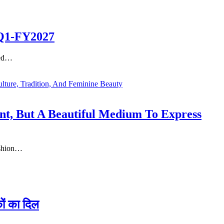
n Q1-FY2027
sed…
t, But A Beautiful Medium To Express
ashion…
ों का दिल