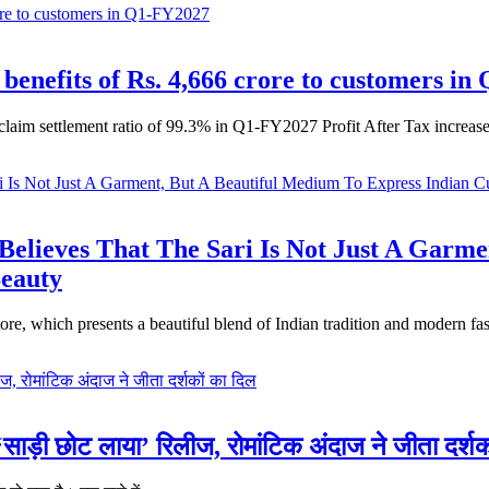
 benefits of Rs. 4,666 crore to customers i
laim settlement ratio of 99.3% in Q1-FY2027 Profit After Tax increa
eves That The Sari Is Not Just A Garmen
Beauty
ore, which presents a beautiful blend of Indian tradition and modern f
साड़ी छोट लाया’ रिलीज, रोमांटिक अंदाज ने जीता दर्शक