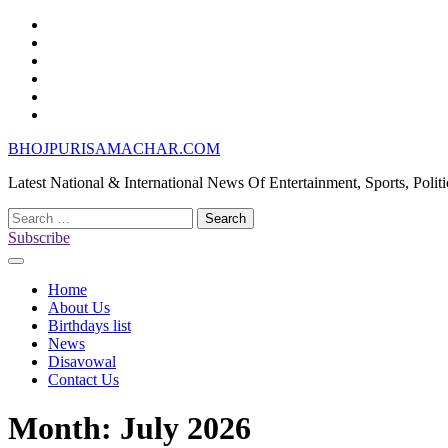
Skip
Home
to
About
content
Us
Birthdays
list
News
Disavowal
Contact
Us
BHOJPURISAMACHAR.COM
Latest National & International News Of Entertainment, Sports, Polit
Search
for:
Subscribe
Home
About Us
Birthdays list
News
Disavowal
Contact Us
Month:
July 2026