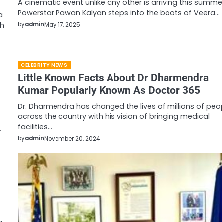
A cinematic event unlike any other is arriving this summe
Powerstar Pawan Kalyan steps into the boots of Veera…
a
sh
by
admin
May 17, 2025
CELEBRITY NEWS
Little Known Facts About Dr Dharmendra
Kumar Popularly Known As Doctor 365
Dr. Dharmendra has changed the lives of millions of peo
across the country with his vision of bringing medical
facilities…
…
by
admin
November 20, 2024