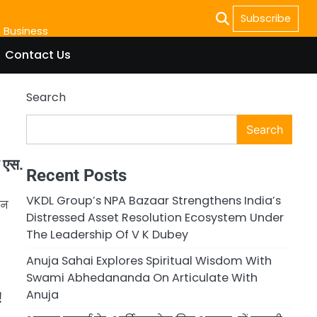
M
Subscribe
& Business
Contact Us
Search
Search
ि एस.
Recent Posts
VKDL Group’s NPA Bazaar Strengthens India’s
ान
Distressed Asset Resolution Ecosystem Under
The Leadership Of V K Dubey
Anuja Sahai Explores Spiritual Wisdom With
Swami Abhedananda On Articulate With
Anuja
!