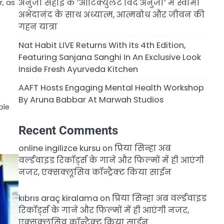
अनुजा सहाई के ‘आर्टिक्युलेट विद अनुजा’ में स्वामी
r, as
अभेदानंद के साथ अध्यात्म, आत्मबोध और जीवन की
गहन यात्रा
Nat Habit LIVE Returns With Its 4th Edition,
Featuring Sanjana Sanghi In An Exclusive Look
Inside Fresh Ayurveda Kitchen
AAFT Hosts Engaging Mental Health Workshop
By Aruna Babbar At Marwah Studios
ple
Recent Comments
online ingilizce kursu
on
प्रिया सिन्हा अब
वर्ल्डवाइड रिकॉर्ड्स के गाने और फिल्मों में ही आएंगी
नजर, एक्सक्लूसिव कॉन्ट्रैक्ट किया साईन
kıbrıs araç kiralama
on
प्रिया सिन्हा अब वर्ल्डवाइड
रिकॉर्ड्स के गाने और फिल्मों में ही आएंगी नजर,
एक्सक्लूसिव कॉन्ट्रैक्ट किया साईन