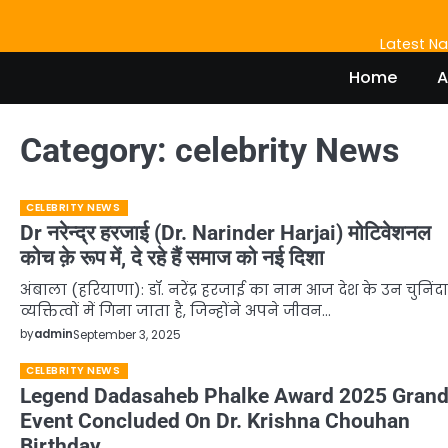
Skip
to
Home
About
Birthdays
News
Disavowal
Contact
Latest Na
content
Us
list
Us
Home
A
Category:
celebrity News
CELEBRITY NEWS
Dr नरेन्द्र हरजाई (Dr. Narinder Harjai) मोटिवेशनल
कोच क़े रूप में, दे रहे हैं समाज को नई दिशा
अंबाला (हरियाणा): डॉ. नरेंद्र हरजाई का नाम आज देश के उन चुनिंदा
व्यक्तित्वों में गिना जाता है, जिन्होंने अपने जीवन…
by
admin
September 3, 2025
CELEBRITY NEWS
Legend Dadasaheb Phalke Award 2025 Gran
Event Concluded On Dr. Krishna Chouhan
Birthday