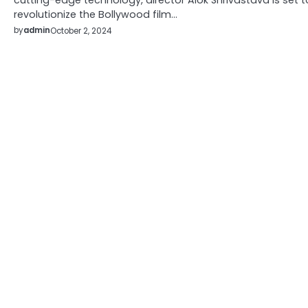
cutting-edge technology, director Alok Shrivastava is set t
revolutionize the Bollywood film…
by
admin
October 2, 2024