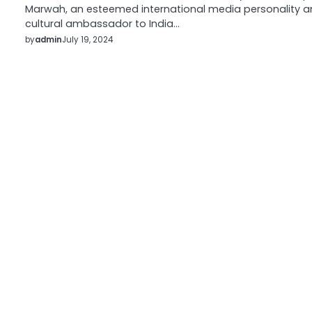
Marwah, an esteemed international media personality 
cultural ambassador to India…
by
admin
July 19, 2024