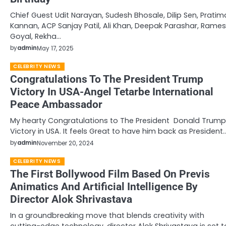
Chief Guest Udit Narayan, Sudesh Bhosale, Dilip Sen, Pratim
Kannan, ACP Sanjay Patil, Ali Khan, Deepak Parashar, Rame
Goyal, Rekha…
by
admin
May 17, 2025
CELEBRITY NEWS
Congratulations To The President Trump
Victory In USA-Angel Tetarbe International
Peace Ambassador
My hearty Congratulations to The President Donald Trump
Victory in USA. It feels Great to have him back as President
by
admin
November 20, 2024
CELEBRITY NEWS
The First Bollywood Film Based On Previs
Animatics And Artificial Intelligence By
Director Alok Shrivastava
In a groundbreaking move that blends creativity with