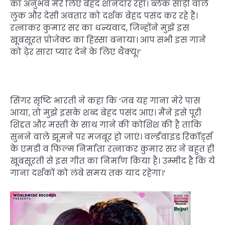
का अनुभव मेरे लिए बेहद शानदार रहा। ब्लैक साड़ी वाले
लुक और देसी अवतार को दर्शक बेहद पसंद कर रहे हैं।
रत्नाकर कुमार सर का धन्यवाद, जिन्होंने मुझे इस
खूबसूरत प्रोजेक्ट का हिस्सा बनाया। आप सभी इस गाने
को ढ़ेर सारा प्यार देने के लिए थैंक्यू!’
सिंगर सृष्टि भारती ने कहा कि ‘जब यह गाना मेरे पास
आया, तो मुझे इसके शब्द बेहद पसंद आए। मैंने इसे पूरी
शिद्दत और मस्ती के साथ गाने की कोशिश की है ताकि
सुनने वाले झूमने पर मजबूर हो जाएं। वर्ल्डवाइड रिकॉर्ड्स
के एमडी व फिल्म निर्माता रत्नाकर कुमार सर ने बहुत ही
खूबसूरती से इस गीत का निर्माण किया है। उम्मीद है कि ये
गाना दर्शकों को लंबे समय तक याद रहेगा।’