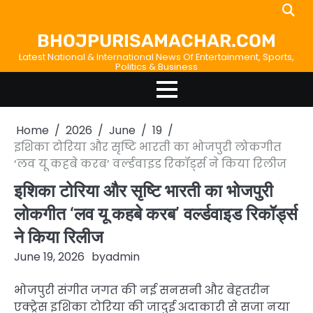
Skip
Home
About
Birthdays
News
Disavowal
Contact
to
Us
list
Us
BHOJPURISAMACHAR.COM
content
Latest National & International News Of Entertainment, Sports,
Politics & Business
Home
2026
June
19
इशिका टोरिया और सृष्टि भारती का भोजपुरी लोकगीत
‘लव यू कहबे करब’ वर्ल्डवाइड रिकॉर्ड्स ने किया रिलीज
इशिका टोरिया और सृष्टि भारती का भोजपुरी
लोकगीत ‘लव यू कहबे करब’ वर्ल्डवाइड रिकॉर्ड्स
ने किया रिलीज
June 19, 2026
by
admin
भोजपुरी संगीत जगत की नई सनसनी और बेहतरीन
एक्ट्रेस इशिका टोरिया की जादुई अदाकारी से सजा नया