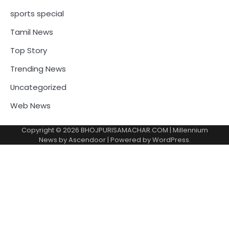
sports special
Tamil News
Top Story
Trending News
Uncategorized
Web News
Copyright © 2026
BHOJPURISAMACHAR.COM
| Millennium
News by
Ascendoor
| Powered by
WordPress
.