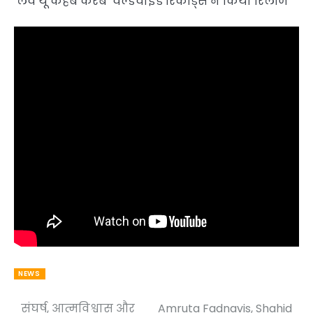
‘लव यू कहबे करब’ वर्ल्डवाइड रिकॉर्ड्स ने किया रिलीज
NEWS
संघर्ष, आत्मविश्वास और
Amruta Fadnavis, Shahid
Post