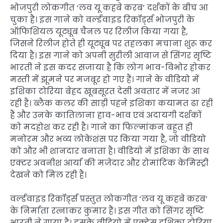
भोजपुरी लोकगीत ‘लव यू कहबे करब’ दर्शकों के बीच आ
चुका है। इस गाने को वर्ल्डवाइड रिकॉर्ड्स भोजपुरी के
ऑफिशियल यूट्यूब चैनल पर रिलीज किया गया है,
जिसने रिलीज होते ही यूट्यूब पर तहलका मचाना शुरू कर
दिया है। इस गाने को अपनी सुरीली आवाज से सिंगर सृष्टि
भारती ने इस कदर सजाया है कि लोग भाव-विभोर होकर
मस्ती में झूमने पर मजबूर हो गए हैं। गाने के वीडियो में
इशिका टोरिया बेहद खूबसूरत देसी अवतार में नजर आ
रही हैं। ब्लैक कलर की साड़ी पहने इशिका कयामत ढा रही
हैं और उनके कातिलाना हाव-भाव एवं अदायगी दर्शकों
को मदहोश कर रही है। गाने का फिल्मांकन बहुत ही
मनोरम और भव्य लोकेशंस पर किया गया है, जो वीडियो
को और भी शानदार बनाता है। वीडियो में इशिका के साथ
एक्टर अवनीश आर्या की मजेदार और रोमांटिक केमिस्ट्री
देखने को मिल रही है।
वर्ल्डवाइड रिकॉर्ड्स प्रस्तुत लोकगीत ‘लव यू कहबे करब’
के निर्माता रत्नाकर कुमार हैं। इस गीत को सिंगर सृष्टि
भारती ने गाया है। इसके वीडियो में एक्ट्रेस इशिका टोरिया