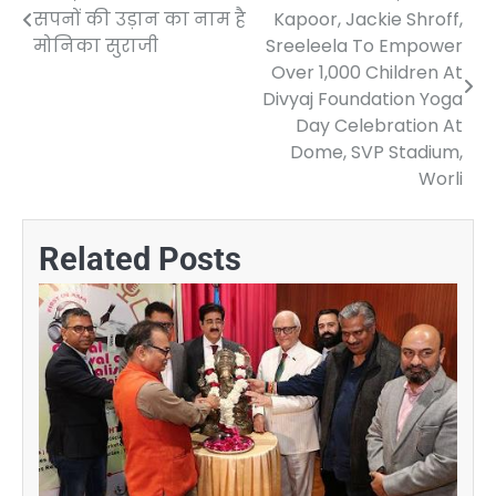
सपनों की उड़ान का नाम है
Kapoor, Jackie Shroff,
navigation
मोनिका सुराजी
Sreeleela To Empower
Over 1,000 Children At
Divyaj Foundation Yoga
Day Celebration At
Dome, SVP Stadium,
Worli
Related Posts